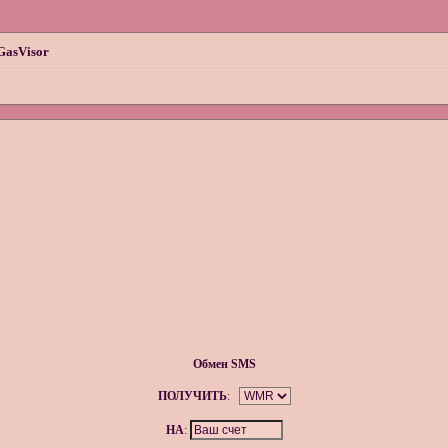
GasVisor
Обмен SMS
ПОЛУЧИТЬ
:
НА
: