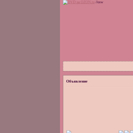
//osw
Объявление