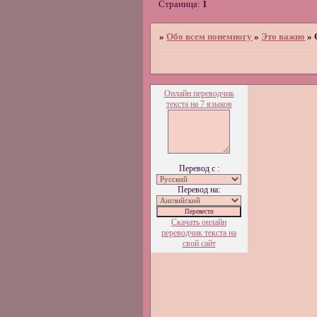
Страница:
1
»
Обо всем понемногу
»
Это важно
»
Онлайн переводчик
текста на 7 языков
Перевод с :
Перевод на:
Скачать онлайн
переводчик текста на
свой сайт