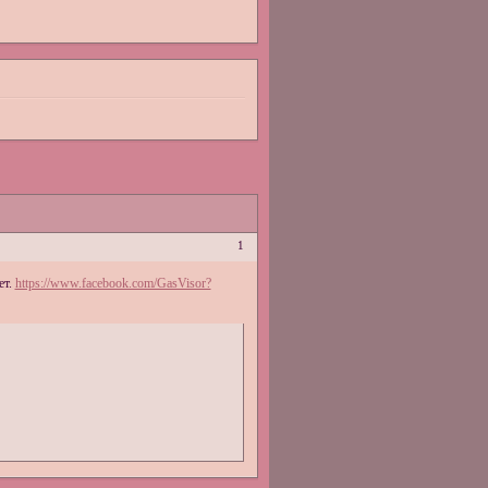
1
ет.
https://www.facebook.com/GasVisor?