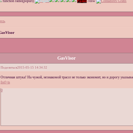
function radio(popurl)
Радио
//osw
есь
.
GasVisor
GasVisor
Поделиться
2015-05-15 14:34:32
Отличная штука! На чужой, незнакомой трассе не только экономит, но и дорогу указыва
fref=ts
0