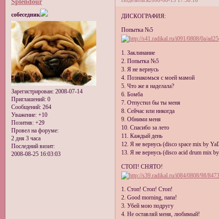
Поделиться
2008-08-15 17:38:16
Splendour
собеседник
ДИСКОГРАФИЯ:
Попытка №5
1. Заклинание
2. Попытка №5
3. Я не вернусь
4. Познакомься с моей мамой
5. Что же я наделала?
Зарегистрирован
: 2008-07-14
6. Бомба
Приглашений:
0
7. Отпустил бы ты меня
Сообщений:
264
8. Сейчас или никогда
Уважение:
+10
9. Обними меня
Позитив:
+29
10. Спасибо за лето
Провел на форуме:
11. Каждый день
2 дня 3 часа
12. Я не вернусь (disco space mix by Ya
Последний визит:
13. Я не вернусь (disco acid drum mix b
2008-08-25 16:03:03
СТОП! СНЯТО!
1. Стоп! Стоп! Стоп!
2. Good morning, папа!
3. Убей мою подругу
4. Не оставляй меня, любимый!