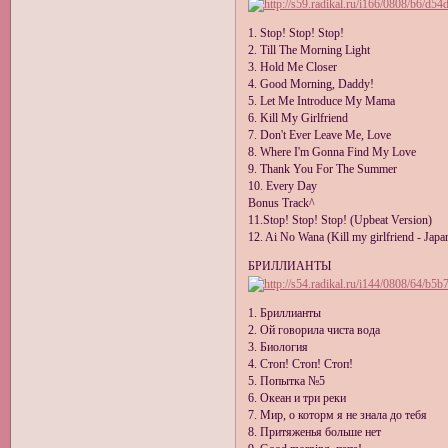
1. Stop! Stop! Stop!
2. Till The Morning Light
3. Hold Me Closer
4. Good Morning, Daddy!
5. Let Me Introduce My Mama
6. Kill My Girlfriend
7. Don't Ever Leave Me, Love
8. Where I'm Gonna Find My Love
9. Thank You For The Summer
10. Every Day
Bonus Track^
11.Stop! Stop! Stop! (Upbeat Version)
12. Ai No Wana (Kill my girlfriend - Japa
БРИЛЛИАНТЫ
1. Бриллианты
2. Ой говорила чиста вода
3. Биология
4. Стоп! Стоп! Стоп!
5. Попытка №5
6. Океан и три реки
7. Мир, о которм я не знала до тебя
8. Притяженья больше нет