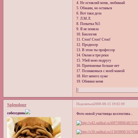
4. Не оставляй меня, любимый
5. Обмани, но останься
6. Вот таки дела
7. Л.М.Л.
8. Попытка №5
9. Я не поняла
10. Биология
11. Стоп! Стоп! Стоп!
12. Продюсер
13. В этом ты профессор
14. Океан и три реки
15. Убей мою подругу
16. Притяженья больше нет
17. Познакомься с моей мамой
18. Нет ничего хуже
19. Обними меня
0
Поделиться
2008-08-15 19:02:09
Splendour
собеседник
Фото новой участницы коллектива...