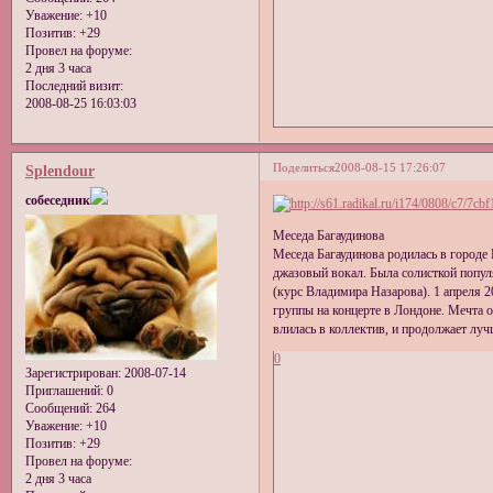
Уважение:
+10
Позитив:
+29
Провел на форуме:
2 дня 3 часа
Последний визит:
2008-08-25 16:03:03
Поделиться
2008-08-15 17:26:07
Splendour
собеседник
Меседа Багаудинова
Меседа Багаудинова родилась в городе 
джазовый вокал. Была солисткой попул
(курс Владимира Назарова). 1 апреля 2
группы на концерте в Лондоне. Мечта о
влилась в коллектив, и продолжает лу
0
Зарегистрирован
: 2008-07-14
Приглашений:
0
Сообщений:
264
Уважение:
+10
Позитив:
+29
Провел на форуме:
2 дня 3 часа