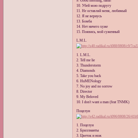
9. Good morning, папа!
10. Убей мою подругу
11. Не оставляй меня, любимый
12. Я не вернусь
13. Бомба
14. Нет ничего хуже
15. Появись, мой суженный
L.M.L.
1. L.M.L.
2. Tell me lie
3. Thunderstorm
4. Diamonds
5. Take you back
6. HuMENology
7. No joy and no sorrow
8. Director
9. My Beloved
10. I don't want a man (feat TNMK)
Поцелуи
1. Поцелуи
2. Бриллианты
3. Цветок и нож