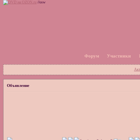
//osw
Форум
Участники
Акт
Объявление