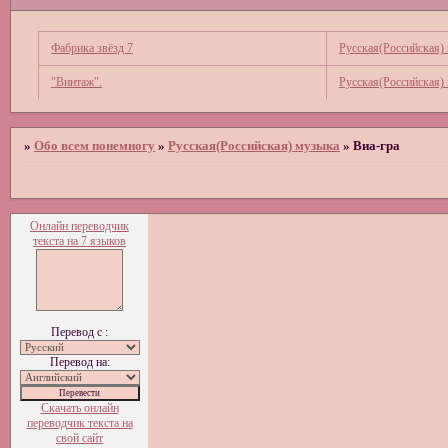
Фабрика звёзд 7
Русская(Российская)
"Винтаж".
Русская(Российская)
»
Обо всем понемногу
»
Русская(Российская) музыка
»
Виа-гра
Онлайн переводчик
текста на 7 языков
Перевод с :
Перевод на:
Скачать онлайн
переводчик текста на
свой сайт