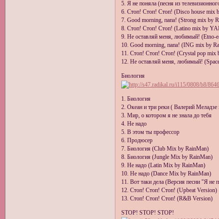
5. Я не поняла (песня из телевизионно
6. Стоп! Стоп! Стоп! (Disco house mix
7. Good morning, папа! (Strong mix by 
8. Стоп! Стоп! Стоп! (Latino mix by Y
9. Не оставляй меня, любимый! (Etno-e
10. Good morning, папа! (ING mix by R
11. Стоп! Стоп! Стоп! (Crystal pop mix 
12. Не оставляй меня, любимый! (Spac
Биология
1. Биология
2. Океан и три реки ( Валерий Меладзе
3. Мир, о котором я не знала до тебя
4. Не надо
5. В этом ты профессор
6. Продюсер
7. Биология (Club Mix by RainMan)
8. Биология (Jungle Mix by RainMan)
9. Не надо (Latin Mix by RainMan)
10. Не надо (Dance Mix by RainMan)
11. Вот таки дела (Версия песни "Я не 
12. Стоп! Стоп! Стоп! (Upbeat Version)
13. Стоп! Стоп! Стоп! (R&B Version)
STOP! STOP! STOP!