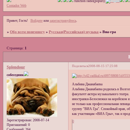
function radio(popurl)
Contador Web
Привет, Гость!
Войдите
или
зарегистрируйтесь
.
»
Обо всем понемногу
»
Русская(Российская) музыка
»
Виа-гра
Страница:
1
Поделиться
2008-08-15 17:25:08
Splendour
собеседник
Альбина Джанабаева
Альбина Джанабаева родилась в Волгог
факультет актера музыкального театра.
иностранки-Белоснежки на корейском яз
не только как профессиональная певица
группу "ВИА Гра". Спокойный нрав, об
как участницам «ВИА Гры», так и про
Зарегистрирован
: 2008-07-14
0
Приглашений:
0
Сообщений:
264