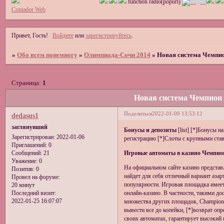
function radio(popurl)
Contador Web
Привет, Гость!
Войдите
или
зарегистрируйтесь
.
»
Обо всем понемногу
»
Олимпиада-Сочи 2014
»
Новая система Чемпио
Страница:
1
Новая система Чемпион 
Поделиться
2022-01-09 13:53:12
dedasus1
заглянувший
Бонусы и депозиты
[list] [*]Бонусы 
Зарегистрирован
: 2022-01-06
регистрацию [*]Слоты с крупными ставк
Приглашений:
0
Игровые автоматы в казино Чемпио
Сообщений:
21
Уважение:
0
На официальном сайте казино представ
Позитив:
0
найдет для себя отличный вариант азар
Провел на форуме:
популярности. Игровая площадка имеет
20 минут
онлайн-казино. В частности, такими до
Последний визит:
2022-01-25 16:07:07
множества других площадок, Champion c
вывести все до копейки, [*]возврат оп
своих автоматах, гарантирует высокий