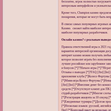
бесплатно, игрок полностью погружаетс
интересным интерфейсом и увлекательн
Кроме того, Champion казино предлага
поощрения, которые не могут быть неп
В списке самых популярных игровых а
Казино. сможет найти наиболее интересн
наиболее популярных разработчиков.
Онлайн казино? с реальным выводом
Правила ответственной игры в 2021 год
вариантов интересной организации дос
интернет казино можно получать любые 
которое позволит играть без пополнени
лучшее российское или зарубежное заве
и бонусов [*]??Начало игры [*]??Игра
Отзывы о выводах [*]?FAQ [/list] [list
приложение клуба [*]Колесо Фортуны [*
[*]Мини-игра Колесо Фортуны [*]Невыс
[/list] [list] [*]Внесение денег без 
средств [*]Отсутствует клиент для ПК 
студий-разработчиков [*]Многие слоты 
[*]Регистрация аккаунта за 10 секунд
[*]Ежедневные турниры [*]Долгая процед
[*]Несколько языков: русский, английск
[list] [*]Бонусный пакет на несколько